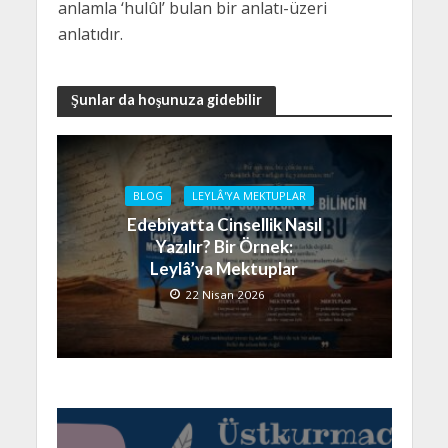
anlamla ‘hulûl’ bulan bir anlatı-üzeri
anlatıdır.
Şunlar da hoşunuza gidebilir
BLOG
LEYLÂ'YA MEKTUPLAR
Edebiyatta Cinsellik Nasıl
Yazılır? Bir Örnek:
Leylâ’ya Mektuplar
22 Nisan 2026