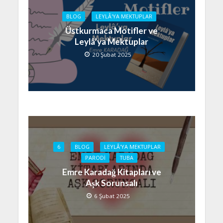
BLOG
LEYLÂ'YA MEKTUPLAR
Üstkurmaca Motifler ve
Leylâ’ya Mektuplar
20 Şubat 2025
6
BLOG
LEYLÂ'YA MEKTUPLAR
PARODI
TUBA
Emre Karadağ Kitapları ve
Aşk Sorunsalı
6 Şubat 2025