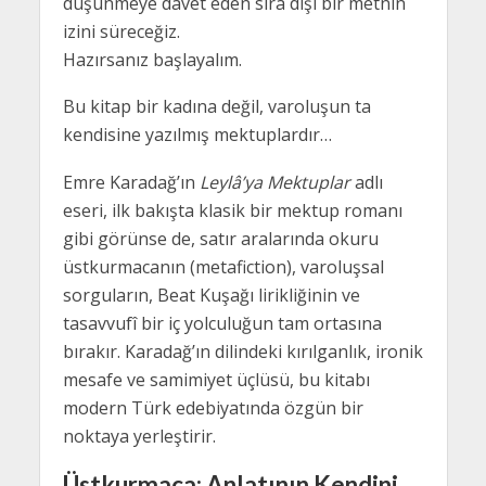
düşünmeye davet eden sıra dışı bir metnin
izini süreceğiz.
Hazırsanız başlayalım.
Bu kitap bir kadına değil, varoluşun ta
kendisine yazılmış mektuplardır…
Emre Karadağ’ın
Leylâ’ya Mektuplar
adlı
eseri, ilk bakışta klasik bir mektup romanı
gibi görünse de, satır aralarında okuru
üstkurmacanın (metafiction), varoluşsal
sorguların, Beat Kuşağı lirikliğinin ve
tasavvufî bir iç yolculuğun tam ortasına
bırakır. Karadağ’ın dilindeki kırılganlık, ironik
mesafe ve samimiyet üçlüsü, bu kitabı
modern Türk edebiyatında özgün bir
noktaya yerleştirir.
Üstkurmaca: Anlatının Kendini