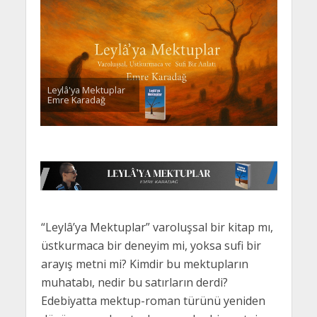
Leylâ'ya Mektuplar
Emre Karadağ
“Leylâ’ya Mektuplar” varoluşsal bir kitap mı,
üstkurmaca bir deneyim mi, yoksa sufi bir
arayış metni mi? Kimdir bu mektupların
muhatabı, nedir bu satırların derdi?
Edebiyatta mektup-roman türünü yeniden