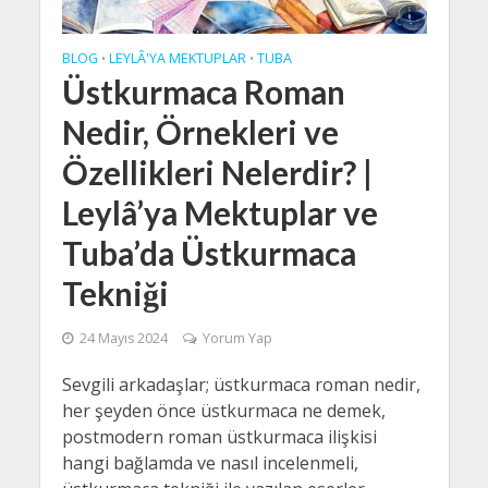
BLOG
LEYLÂ'YA MEKTUPLAR
TUBA
•
•
Üstkurmaca Roman
Nedir, Örnekleri ve
Özellikleri Nelerdir? |
Leylâ’ya Mektuplar ve
Tuba’da Üstkurmaca
Tekniği
24 Mayıs 2024
Yorum Yap
Sevgili arkadaşlar; üstkurmaca roman nedir,
her şeyden önce üstkurmaca ne demek,
postmodern roman üstkurmaca ilişkisi
hangi bağlamda ve nasıl incelenmeli,