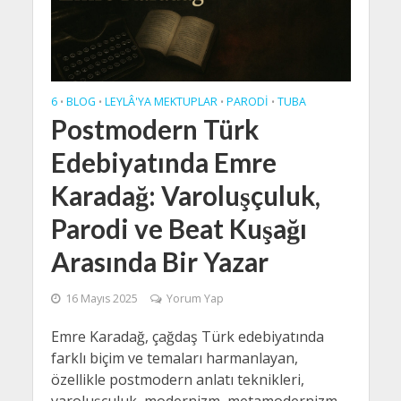
6
BLOG
LEYLÂ'YA MEKTUPLAR
PARODI
TUBA
•
•
•
•
Postmodern Türk
Edebiyatında Emre
Karadağ: Varoluşçuluk,
Parodi ve Beat Kuşağı
Arasında Bir Yazar
16 Mayıs 2025
Yorum Yap
Emre Karadağ, çağdaş Türk edebiyatında
farklı biçim ve temaları harmanlayan,
özellikle postmodern anlatı teknikleri,
varoluşçuluk, modernizm, metamodernizm,