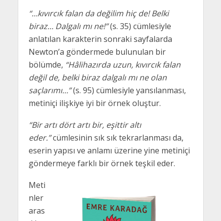
“…kıvırcık falan da değilim hiç de! Belki
biraz… Dalgalı mı ne!”
(s. 35) cümlesiyle
anlatılan karakterin sonraki sayfalarda
Newton’a göndermede bulunulan bir
bölümde,
“Hâlihazırda uzun, kıvırcık falan
değil de, belki biraz dalgalı mı ne olan
saçlarımı…”
(s. 95) cümlesiyle yansılanması,
metiniçi ilişkiye iyi bir örnek oluştur.
“Bir artı dört artı bir, eşittir altı
eder.”
cümlesinin sık sık tekrarlanması da,
eserin yapısı ve anlamı üzerine yine metiniçi
göndermeye farklı bir örnek teşkil eder.
Meti
nler
aras