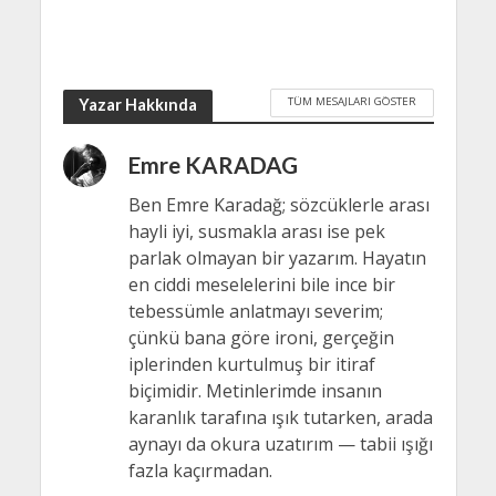
TÜM MESAJLARI GÖSTER
Yazar Hakkında
Emre KARADAG
Ben Emre Karadağ; sözcüklerle arası
hayli iyi, susmakla arası ise pek
parlak olmayan bir yazarım. Hayatın
en ciddi meselelerini bile ince bir
tebessümle anlatmayı severim;
çünkü bana göre ironi, gerçeğin
iplerinden kurtulmuş bir itiraf
biçimidir. Metinlerimde insanın
karanlık tarafına ışık tutarken, arada
aynayı da okura uzatırım — tabii ışığı
fazla kaçırmadan.