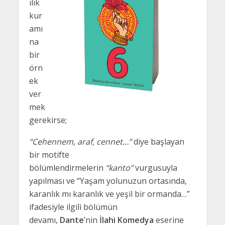
ılık
kur
amı
na
bir
örn
ek
ver
mek
gerekirse;
“Cehennem, araf, cennet…”
diye başlayan
bir motifte
bölümlendirmelerin
“kanto”
vurgusuyla
yapılması ve “Yaşam yolunuzun ortasında,
karanlık mı karanlık ve yeşil bir ormanda…”
ifadesiyle ilgili bölümün
devamı,
Dante
’nin
İlahi Komedya
eserine