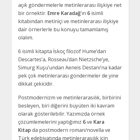
açık göndermelerle metinlerarası ilişkiye net
bir örnektir.
Emre Karadağ
’ın
6
isimli
kitabından metiniçi ve metinlerarası ilişkiye
dair örnerlerle bu konuyu tamamlamış
olalım.
6 isimli kitapta İskoç filozof Hume’dan
Descartes’a, Rosseau’dan Nietzsche’ye,
Simurg Kuşu’undan Aeneis Destanı’na kadar
pek çok metinlerarası göndermeler de yine
dikkat çekicidir.
Postmodernizm ve metinlerarasılık, birbirini
besleyen, biri diğerini büyüten iki kavram
olarak gösterilebilir. Yazımızda örnek
çözümlemelerini yaptığımız
6
ve
Kara
Kitap
da postmodern roman/novella ve
Türk edebiyatında metinlerarasılık için