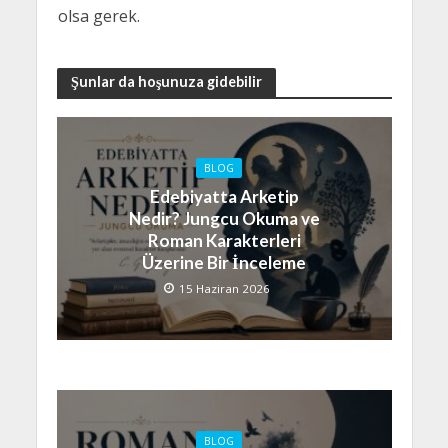
olsa gerek.
Şunlar da hoşunuza gidebilir
BLOG
Edebiyatta Arketip
Nedir? Jungcu Okuma ve
Roman Karakterleri
Üzerine Bir İnceleme
15 Haziran 2026
BLOG